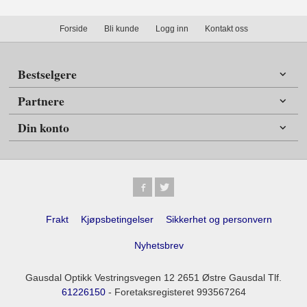
Forside
Bli kunde
Logg inn
Kontakt oss
Bestselgere
Partnere
Din konto
Frakt
Kjøpsbetingelser
Sikkerhet og personvern
Nyhetsbrev
Gausdal Optikk Vestringsvegen 12 2651 Østre Gausdal Tlf.
61226150
- Foretaksregisteret 993567264