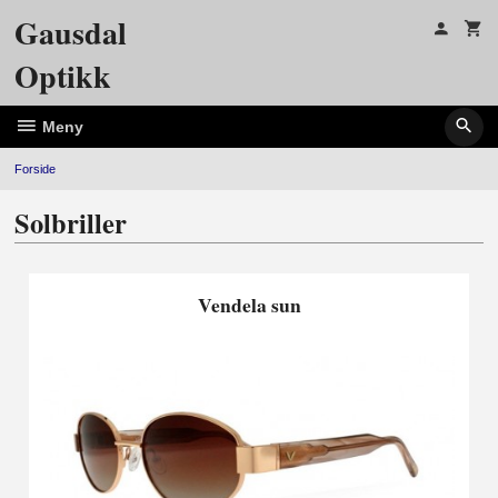
Gå
Gausdal
til
innholdet
Optikk
Meny
Forside
Solbriller
Vendela sun