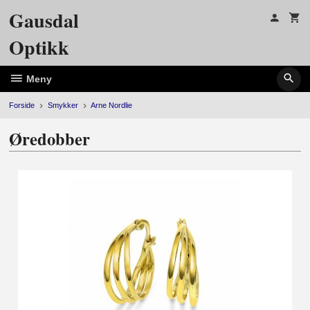
Gå
Gausdal
til
innholdet
Optikk
Meny
Forside
Smykker
Arne Nordlie
Øredobber