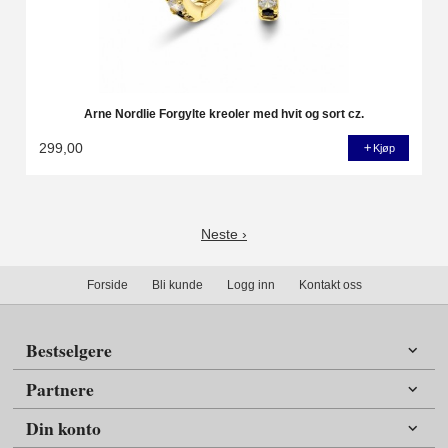
Arne Nordlie Forgylte kreoler med hvit og sort cz.
299,00
Kjøp
Neste ›
Forside
Bli kunde
Logg inn
Kontakt oss
Bestselgere
Partnere
Din konto