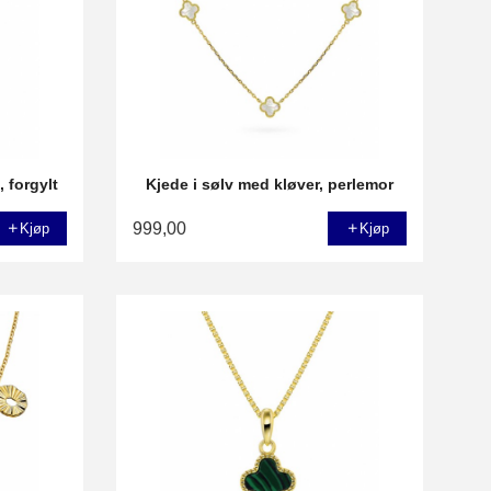
 forgylt
Kjede i sølv med kløver, perlemor
999,00
Kjøp
Kjøp