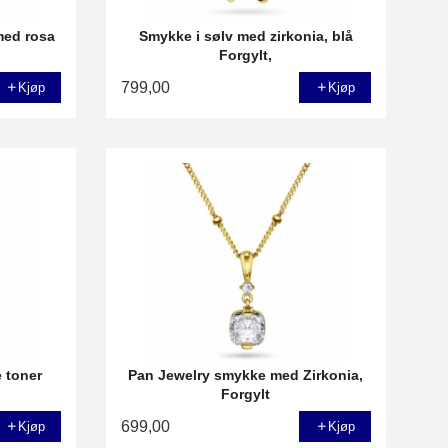
med rosa
Smykke i sølv med zirkonia, blå
Forgylt,
799,00
Kjøp
Kjøp
 toner
Pan Jewelry smykke med Zirkonia,
Forgylt
699,00
Kjøp
Kjøp