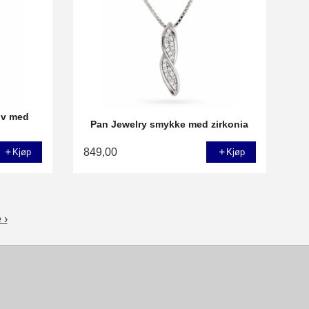
lv med
Pan Jewelry smykke med zirkonia
849,00
Kjøp
Kjøp
 ›