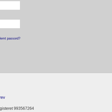
lemt passord?
rev
gisteret 993567264