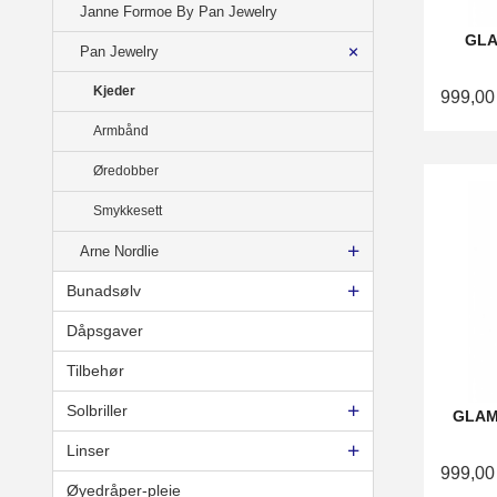
Janne Formoe By Pan Jewelry
GLA
Pan Jewelry
Kjeder
999,00
Armbånd
Øredobber
Smykkesett
Arne Nordlie
Bunadsølv
Dåpsgaver
Tilbehør
Solbriller
GLAM 
Linser
999,00
Øyedråper-pleie