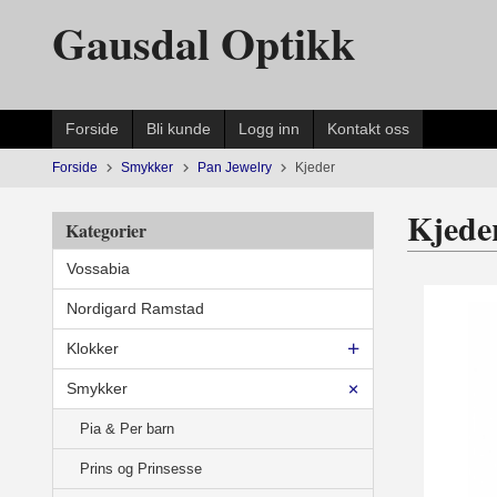
Gå
Gausdal Optikk
til
innholdet
Forside
Bli kunde
Logg inn
Kontakt oss
Forside
Smykker
Pan Jewelry
Kjeder
Kjede
Kategorier
Vossabia
Nordigard Ramstad
Klokker
Smykker
Pia & Per barn
Prins og Prinsesse