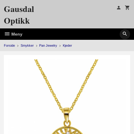
Gå
Gausdal
til
innholdet
Optikk
Meny
Forside
Smykker
Pan Jewelry
Kjeder