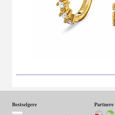
Bestselgere
Partnere