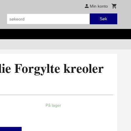
Min konto
Søk
ie Forgylte kreoler
På lager