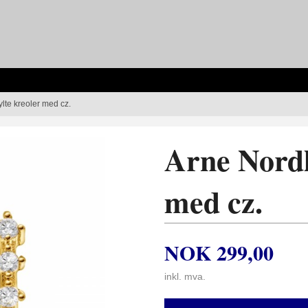
lte kreoler med cz.
Arne Nordl
med cz.
NOK
299,00
inkl. mva.