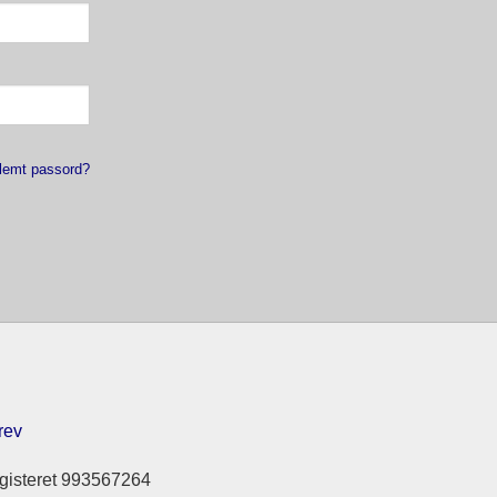
lemt passord?
rev
gisteret 993567264