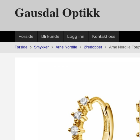
Gå
Gausdal Optikk
til
innholdet
Forside
Bli kunde
Logg inn
Kontakt oss
Forside
Smykker
Arne Nordlie
Øredobber
Arne Nordlie Forgy