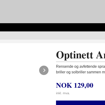
Optinett An
Rensende og avfettende spray 
Next
briller og solbriller sammen m
NOK
129,00
inkl. mva.