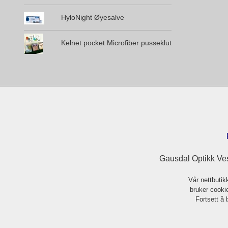
HyloNight Øyesalve
Kelnet pocket Microfiber pusseklut
Gausdal Optikk Ves
Vår nettbutik
bruker cookie
Fortsett å