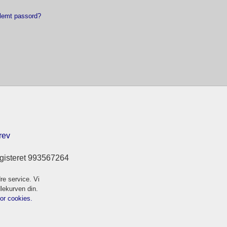
lemt passord?
rev
gisteret 993567264
re service. Vi
dlekurven din.
for cookies.