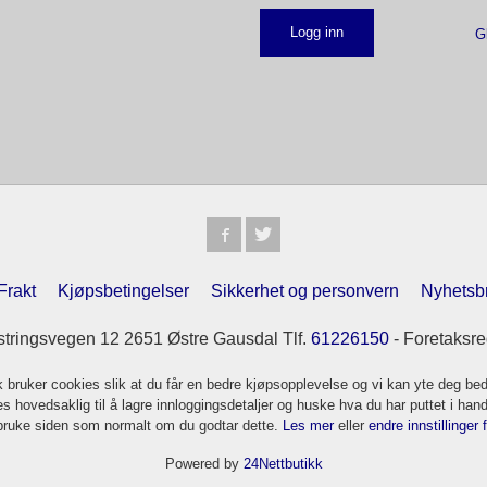
G
Frakt
Kjøpsbetingelser
Sikkerhet og personvern
Nyhetsb
tringsvegen 12 2651 Østre Gausdal Tlf.
61226150
- Foretaksre
k bruker cookies slik at du får en bedre kjøpsopplevelse og vi kan yte deg bed
s hovedsaklig til å lagre innloggingsdetaljer og huske hva du har puttet i han
 bruke siden som normalt om du godtar dette.
Les mer
eller
endre innstillinger 
Powered by
24Nettbutikk