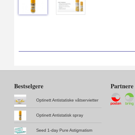
Bestselgere
Partnere
Optinett Antistatiske våtservietter
Optinett Antistatisk spray
Seed 1-day Pure Astigmatism