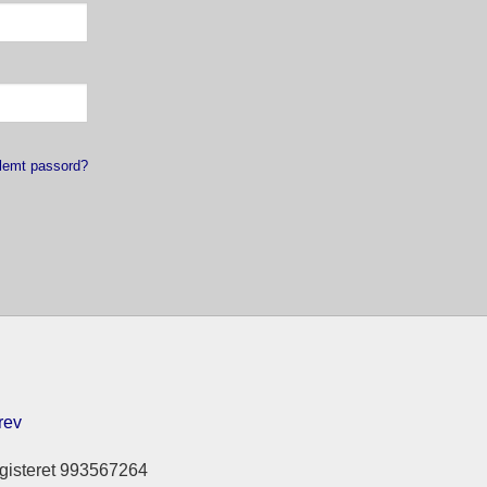
lemt passord?
rev
gisteret 993567264