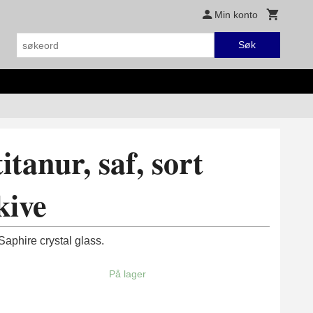
Min konto
Søk
itanur, saf, sort
kive
 Saphire crystal glass.
På lager