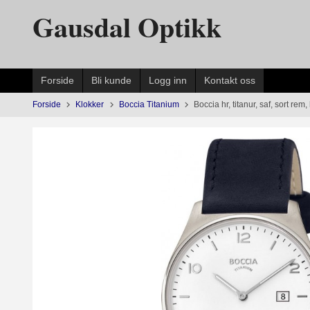
Gå
Gausdal Optikk
til
innholdet
Forside
Bli kunde
Logg inn
Kontakt oss
Forside
Klokker
Boccia Titanium
Boccia hr, titanur, saf, sort rem,