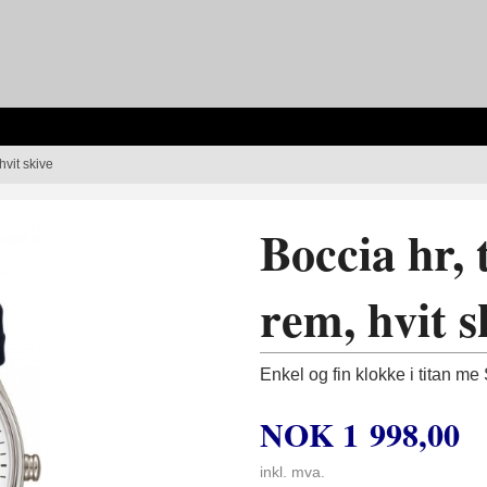
 hvit skive
Boccia hr, t
rem, hvit s
Enkel og fin klokke i titan me
NOK
1 998,00
inkl. mva.