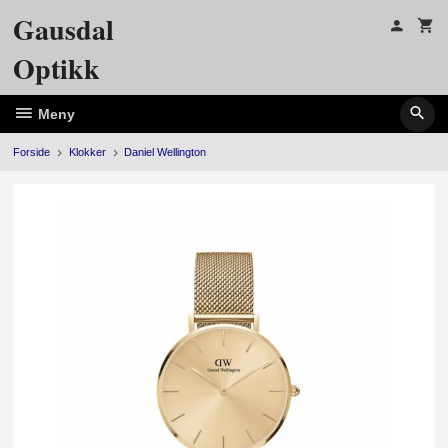
Gå
Gausdal
til
innholdet
Optikk
Meny
Forside
Klokker
Daniel Wellington