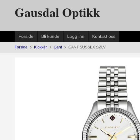
Gå
Gausdal Optikk
til
innholdet
Forside
Bli kunde
Logg inn
Kontakt oss
Forside
Klokker
Gant
GANT SUSSEX SØLV