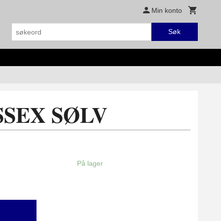
Min konto
Søk
SSEX SØLV
På lager