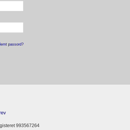
lemt passord?
rev
gisteret 993567264