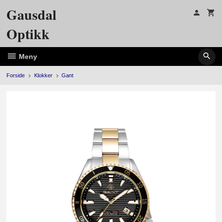
Gå
Gausdal
til
innholdet
Optikk
Meny
Forside
Klokker
Gant