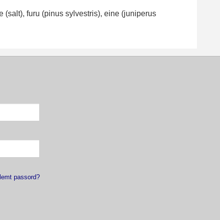
salt), furu (pinus sylvestris), eine (juniperus
lemt passord?