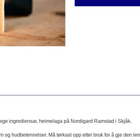
lege ingrediensar, heimelaga på Nordigard Ramstad i Skjåk.
em og hudbetennelser. Må tørkast opp etter bruk for å gje den le