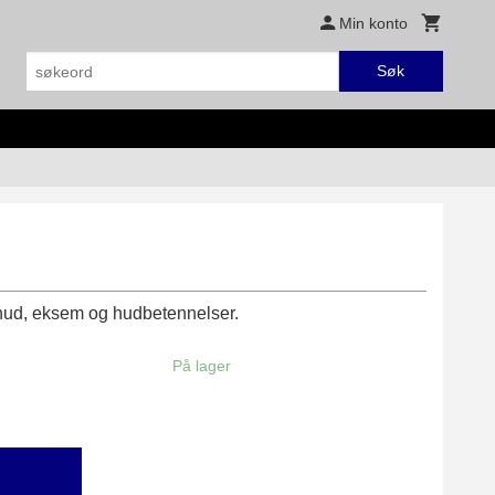
Min konto
Søk
 hud, eksem og hudbetennelser.
På lager