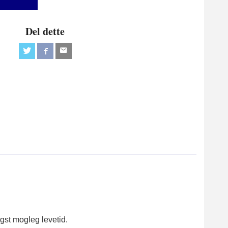
Del dette
ngst mogleg levetid.