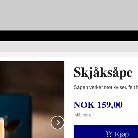
Skjåksåpe
Såpen verker mot kviser, feit
NOK
159,00
inkl. mva.
Next
Kjøp