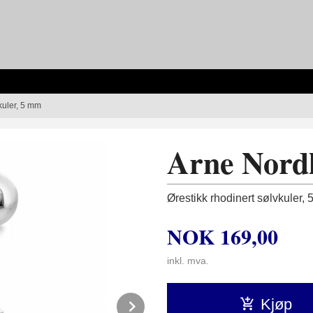
kuler, 5 mm
Arne Nordl
Ørestikk rhodinert sølvkuler,
NOK
169,00
inkl. mva.
Next
Kjøp