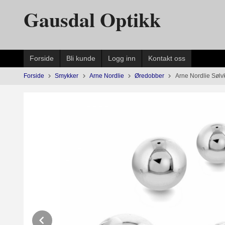
Gå
Gausdal Optikk
til
innholdet
Forside
Bli kunde
Logg inn
Kontakt oss
Forside
Smykker
Arne Nordlie
Øredobber
Arne Nordlie Sølv
Prev