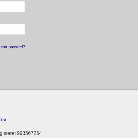
lemt passord?
rev
gisteret 993567264