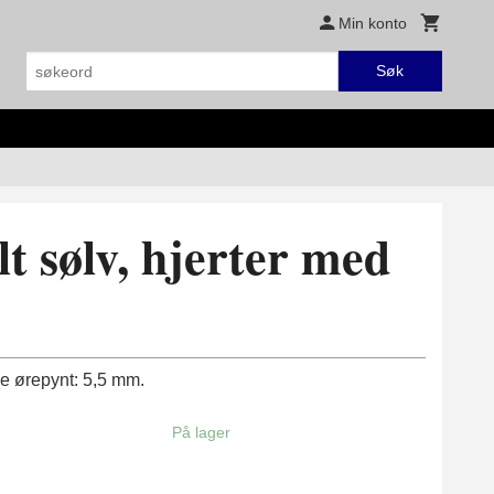
Min konto
Søk
ylt sølv, hjerter med
 ørepynt: 5,5 mm.
På lager