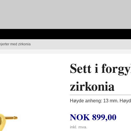
, hjerter med zirkonia
Sett i forg
zirkonia
Høyde anheng: 13 mm. Høyde
NOK
899,00
inkl. mva.