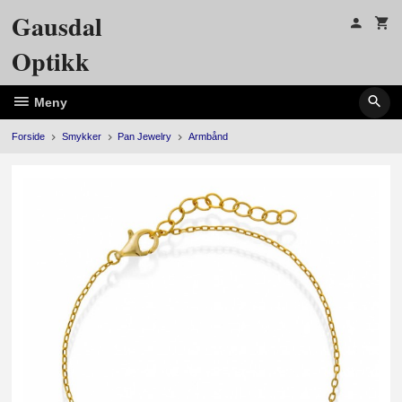
Gå
Gausdal
til
innholdet
Optikk
Meny
Forside
Smykker
Pan Jewelry
Armbånd