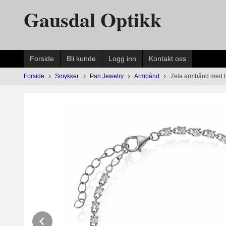
Gå
Gausdal Optikk
til
innholdet
Forside
Bli kunde
Logg inn
Kontakt oss
Forside
Smykker
Pan Jewelry
Armbånd
Zela armbånd med hv
Prev