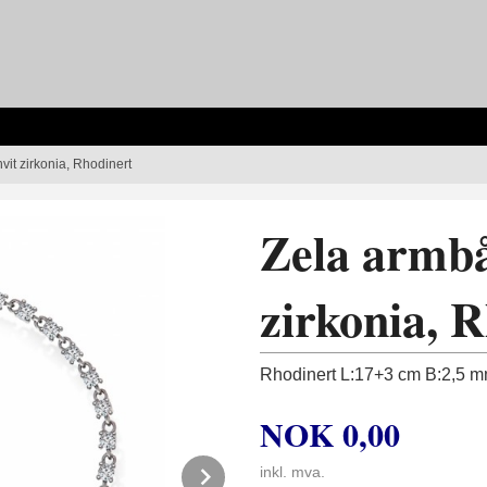
it zirkonia, Rhodinert
Zela armb
zirkonia, 
Rhodinert L:17+3 cm B:2,5 
NOK
0,00
Next
inkl. mva.