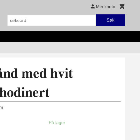
Min konto
Søk
ånd med hvit
Rhodinert
mm
På lager