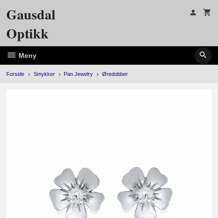
Gå
Gausdal
til
innholdet
Optikk
Meny
Forside
Smykker
Pan Jewelry
Øredobber