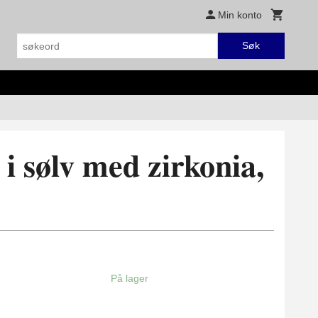
Min konto
Søk
i sølv med zirkonia,
På lager