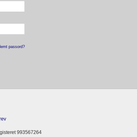
lemt passord?
rev
gisteret 993567264