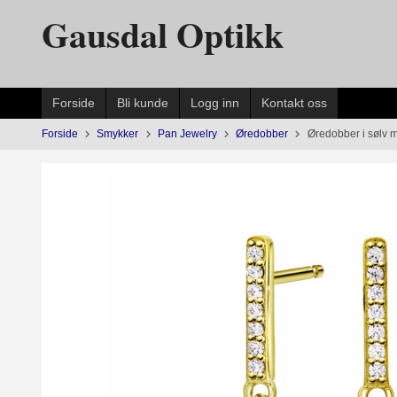
Gå
Gausdal Optikk
til
innholdet
Forside
Bli kunde
Logg inn
Kontakt oss
Forside
Smykker
Pan Jewelry
Øredobber
Øredobber i sølv m