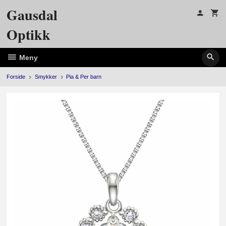
Gå
Gausdal
til
innholdet
Optikk
Meny
Forside
Smykker
Pia & Per barn