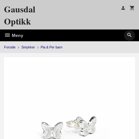
Gå
Gausdal
til
innholdet
Optikk
Meny
Forside
Smykker
Pia & Per barn