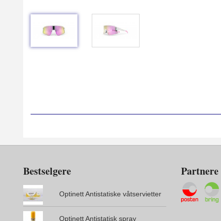
Bestselgere
Partnere
Optinett Antistatiske våtservietter
Optinett Antistatisk spray