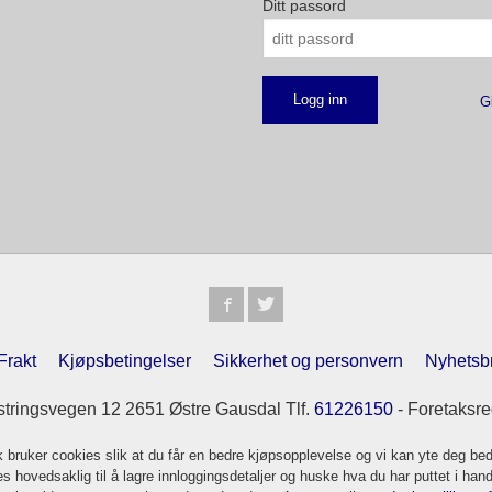
Ditt passord
G
Frakt
Kjøpsbetingelser
Sikkerhet og personvern
Nyhetsb
tringsvegen 12 2651 Østre Gausdal Tlf.
61226150
- Foretaksre
k bruker cookies slik at du får en bedre kjøpsopplevelse og vi kan yte deg bed
s hovedsaklig til å lagre innloggingsdetaljer og huske hva du har puttet i han