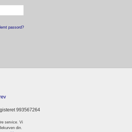
lemt passord?
rev
gisteret 993567264
re service. Vi
dlekurven din.