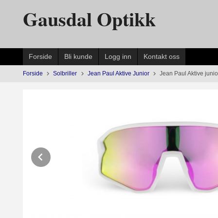
Gå
Gausdal Optikk
til
innholdet
Forside
Bli kunde
Logg inn
Kontakt oss
Forside
Solbriller
Jean Paul Aktive Junior
Jean Paul Aktive junior
Prev